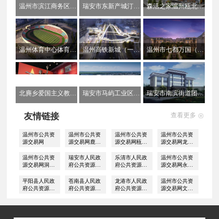
温州市滨江商务区CBD片区A-03地块小学工程一装饰装修工程
瑞安市东新产城汀田小微园（二期）工程
森活之家温州瓯北综合体工程
温州体育中心体育场提升改造工程分包工程
温州高铁新城（一期）分包工程（中交）
温州市七都万国（江心明月）分包工程
北麂乡爱国主义教育基地工程
瑞安市马屿工业区改造提升工程
瑞安市南滨街道团前村文化礼堂建设工程
友情链接
查看更多
温州市公共资
温州市公共资
温州市公共资
温州市公共资
源交易网
源交易网鹿城
源交易网瓯海
源交易网龙湾
区分中心
区分中心
区分中心
温州市公共资
瑞安市人民政
乐清市人民政
温州市公共资
源交易网洞头
府公共资源交
府公共资源交
源交易网永嘉
区分中心
易
易
区分中心
平阳县人民政
苍南县人民政
龙港市人民政
温州市公共资
府公共资源交
府公共资源交
府公共资源交
源交易网文成
易专区
易
易
区分中心