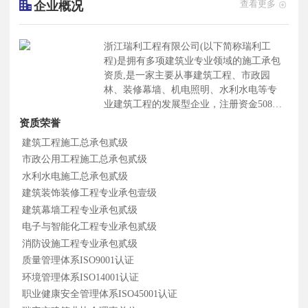
企业概况
查看更多
浙江瑞利工程有限公司(以下简称瑞利工
程)是拥有多项建筑业专业领域的施工承包
资质,是一家主要从事建筑工程、市政园
林、装修幕墙、机电照明、水利水电等专
业建筑工程的发展型企业，注册资金5088
万元。瑞利工程本着安全、质量、专业、
资质荣誉
科学"的经营理念,经过长时间的技术积累
建筑工程施工总承包贰级
以及团队优化。现已形成了由建筑、市
市政公用工程施工总承包贰级
政、装修、照明、机电、水利等行业精英
水利水电施工总承包贰级
牵头,拥有优秀丰富项目管理经验以及壹、
贰级建造师资格的领导团队,招揽了一批具
建筑装饰装修工程专业承包壹级
备建筑工程、市政园林、建筑设计、电气
建筑幕墙工程专业承包贰级
自动化、机电.计算机机械、给排水等中级
电子与智能化工程专业承包贰级
以上职称的工程技术人才, 打造出了一支
消防设施工程专业承包贰级
专业齐全、管理高效、施工经验丰富的工
质量管理体系ISO9001认证
程技术服务团队。瑞利工程本着安全、质
环境管理体系ISO14001认证
量、专业、科学的经营理念，拥有快速响
应信守承诺,勇于开拓、敢于创新"的企业
职业健康安全管理体系ISO45001认证
风格,坚持以服务理念为出发点，合作共赢