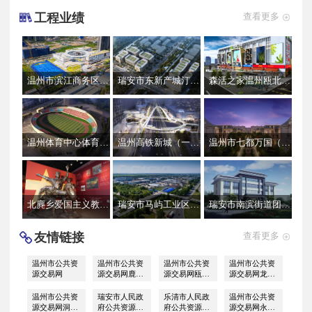
工程业绩
查看更多
温州市滨江商务区CBD片区A-03地块小学工程一装饰装修工程
瑞安市东新产城汀田小微园（二期）工程
森活之家温州瓯北综合体工程
温州体育中心体育场提升改造工程分包工程
温州高铁新城（一期）分包工程（中交）
温州市七都万国（江心明月）分包工程
北麂乡爱国主义教育基地工程
瑞安市马屿工业区改造提升工程
瑞安市南滨街道团前村文化礼堂建设工程
友情链接
查看更多
温州市公共资
温州市公共资
温州市公共资
温州市公共资
源交易网
源交易网鹿城
源交易网瓯海
源交易网龙湾
区分中心
区分中心
区分中心
温州市公共资
瑞安市人民政
乐清市人民政
温州市公共资
源交易网洞头
府公共资源交
府公共资源交
源交易网永嘉