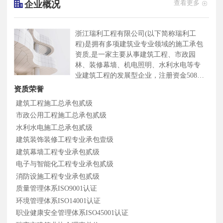
企业概况
查看更多
浙江瑞利工程有限公司(以下简称瑞利工
程)是拥有多项建筑业专业领域的施工承包
资质,是一家主要从事建筑工程、市政园
林、装修幕墙、机电照明、水利水电等专
业建筑工程的发展型企业，注册资金5088
万元。瑞利工程本着安全、质量、专业、
资质荣誉
科学"的经营理念,经过长时间的技术积累
建筑工程施工总承包贰级
以及团队优化。现已形成了由建筑、市
市政公用工程施工总承包贰级
政、装修、照明、机电、水利等行业精英
水利水电施工总承包贰级
牵头,拥有优秀丰富项目管理经验以及壹、
贰级建造师资格的领导团队,招揽了一批具
建筑装饰装修工程专业承包壹级
备建筑工程、市政园林、建筑设计、电气
建筑幕墙工程专业承包贰级
自动化、机电.计算机机械、给排水等中级
电子与智能化工程专业承包贰级
以上职称的工程技术人才, 打造出了一支
消防设施工程专业承包贰级
专业齐全、管理高效、施工经验丰富的工
质量管理体系ISO9001认证
程技术服务团队。瑞利工程本着安全、质
环境管理体系ISO14001认证
量、专业、科学的经营理念，拥有快速响
应信守承诺,勇于开拓、敢于创新"的企业
职业健康安全管理体系ISO45001认证
风格,坚持以服务理念为出发点，合作共赢